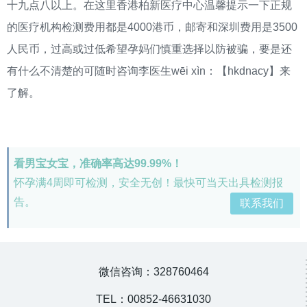
十九点八以上。在这里香港柏新医疗中心温馨提示一下正规
的医疗机构检测费用都是4000港币，邮寄和深圳费用是3500
人民币，过高或过低希望孕妈们慎重选择以防被骗，要是还
有什么不清楚的可随时咨询李医生wēi xìn：【hkdnacy】来
了解。
看男宝女宝，准确率高达99.99%！
怀孕满4周即可检测，安全无创！最快可当天出具检测报
告。
联系我们
微信咨询：328760464
TEL：00852-46631030