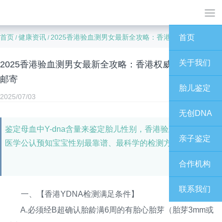
首页
健康资讯
2025香港验血测男女最新全攻略：香港权威化验所赴港/邮寄
首页
/
/
关于我们
2025香港验血测男女最新全攻略：香港权威化验所赴港/
邮寄
胎儿鉴定
2025/07/03
无创DNA
鉴定母血中Y-dna含量来鉴定胎儿性别，香港验血是目前国际
亲子鉴定
医学公认预知宝宝性别最靠谱、最科学的检测方法。
合作机构
联系我们
一、【香港YDNA检测满足条件】
A.必须经B超确认胎龄满6周的有胎心胎芽（胎芽3mm或