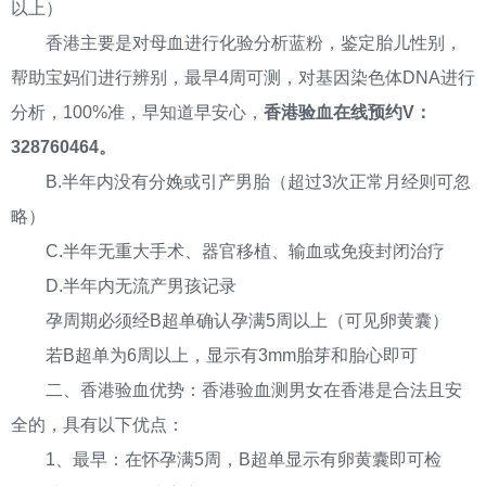
以上）
香港主要是对母血进行化验分析蓝粉，鉴定胎儿性别，
帮助宝妈们进行辨别，最早4周可测，对基因染色体DNA进行
分析，100%准，早知道早安心，
香港验血在线预约V：
328760464。
B.半年内没有分娩或引产男胎（超过3次正常月经则可忽
略）
C.半年无重大手术、器官移植、输血或免疫封闭治疗
D.半年内无流产男孩记录
孕周期必须经B超单确认孕满5周以上（可见卵黄囊）
若B超单为6周以上，显示有3mm胎芽和胎心即可
二、香港验血优势：香港验血测男女在香港是合法且安
全的，具有以下优点：
1、最早：在怀孕满5周，B超单显示有卵黄囊即可检