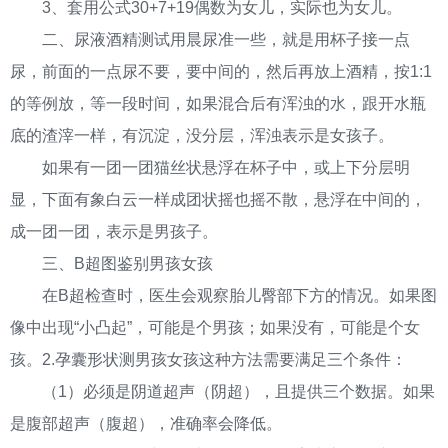
3、套用公式30+7+19偶数为女儿，实际也为女儿。
二、尿液酒精测试用晨尿准一些，就是用杯子接一点
尿，前面的一点尿不要，要中间的，然后再放上酒精，按1:1
的等例放，等一段时间，如果混合后有浑浊的水，跟开水瓶
底的渣滓一样，有沉淀，没分层，浑浊表示是女孩子。
如果有一团一团猫丝状悬浮在杯子中，或上下分层明
显，下面有象白云一样成团状摇也摇不散，悬浮在中间的，
成一团一团，表示是男孩子。
三、B超图鉴别男孩女孩
在B超检查时，医生会观察胎儿臀部下方的情况。如果图
像中出现“小凸起”，可能是个男孩；如果没有，可能是个女
孩。2.孕囊形状测男孩女孩这种方法需要满足三个条件：
（1）必须是阴道超声（阴超），且提供三个数据。如果
是腹部超声（腹超），准确率会降低。