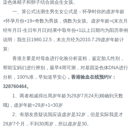
染色体精子和卵子结合就会生女孩。
一、算公式法测生男生女公式是：怀孕时你的虚岁年龄
+怀孕月份+19=奇数为男孩，偶数为女孩。虚岁年龄=(末次月
经年月日-生日年月日)结果中取年份+1以上日期均为阳历举例
说明：我生日1980.12.5，末次月经为2010.7.29虚岁年龄计
算:
香港主要是对母血进行化验分析蓝粉，鉴定胎儿性别，
帮助宝妈们进行辨别，最早4周可测，对基因染色体DNA进行
分析，100%准，早知道早安心
，香港验血在线预约V：
328760464。
1、两者相减得出周岁年龄为29岁7月24天(精确到天数
哦)，虚岁年龄=29岁+1=30岁
2、有朋友质疑说我应该虚岁是32岁，但是实际我是才
29岁7个月，不到30周岁，所以虚岁是30。