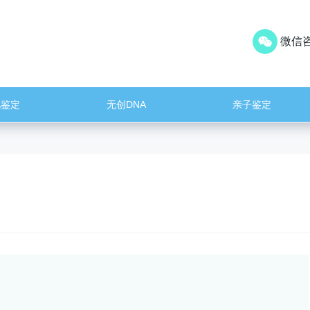
微信咨
儿鉴定
无创DNA
亲子鉴定