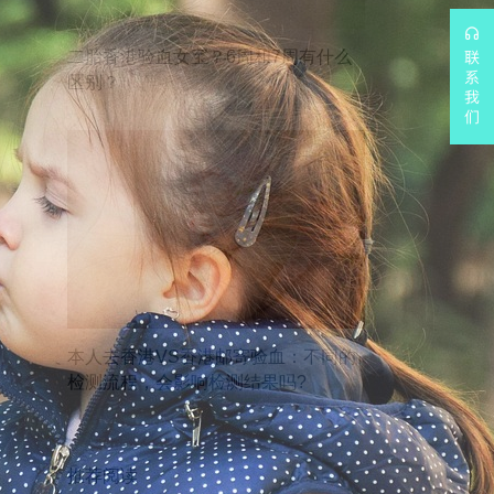
二胎香港验血女宝？6周和7周有什么
区别？
本人去香港VS香港邮寄验血：不同的
检测流程，会影响检测结果吗?
推荐阅读