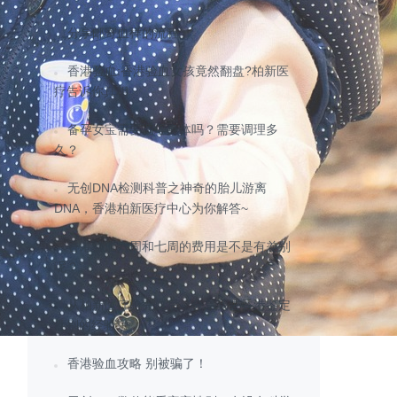
分享邮寄血样的流程
香港验血:香港验血女孩竟然翻盘?柏新医
疗告诉你真相
备孕女宝需要调理身体吗？需要调理多
久？
无创DNA检测科普之神奇的胎儿游离
DNA，香港柏新医疗中心为你解答~
香港验血六周和七周的费用是不是有差别
呢？
从柏新医疗验完血后，分享我去香港鉴定
性别的经验
香港验血攻略 别被骗了！