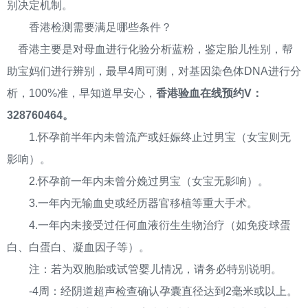
别决定机制。
香港检测需要满足哪些条件？
香港主要是对母血进行化验分析蓝粉，鉴定胎儿性别，帮
助宝妈们进行辨别，最早4周可测，对基因染色体DNA进行分
析，100%准，早知道早安心，
香港验血在线预约V：
328760464。
1.怀孕前半年内未曾流产或妊娠终止过男宝（女宝则无
影响）。
2.怀孕前一年内未曾分娩过男宝（女宝无影响）。
3.一年内无输血史或经历器官移植等重大手术。
4.一年内未接受过任何血液衍生生物治疗（如免疫球蛋
白、白蛋白、凝血因子等）。
注：若为双胞胎或试管婴儿情况，请务必特别说明。
-4周：经阴道超声检查确认孕囊直径达到2毫米或以上。