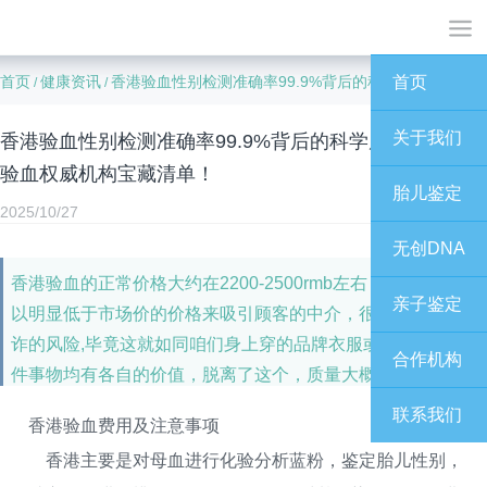
首页
健康资讯
香港验血性别检测准确率99.9%背后的科学原理，附香港验血权威机构宝藏清单！
首页
/
/
关于我们
香港验血性别检测准确率99.9%背后的科学原理，附香港
验血权威机构宝藏清单！
胎儿鉴定
2025/10/27
无创DNA
香港验血的正常价格大约在2200-2500rmb左右，因此，那些
亲子鉴定
以明显低于市场价的价格来吸引顾客的中介，很可能存在欺
诈的风险,毕竟这就如同咱们身上穿的品牌衣服或者鞋子，每
合作机构
件事物均有各自的价值，脱离了这个，质量大概率也不得到
相应保证。
联系我们
香港验血费用及注意事项
香港主要是对母血进行化验分析蓝粉，鉴定胎儿性别，