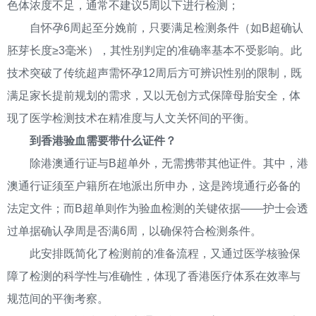
色体浓度不足，通常不建议5周以下进行检测；
自怀孕6周起至分娩前，只要满足检测条件（如B超确认
胚芽长度≥3毫米），其性别判定的准确率基本不受影响。此
技术突破了传统超声需怀孕12周后方可辨识性别的限制，既
满足家长提前规划的需求，又以无创方式保障母胎安全，体
现了医学检测技术在精准度与人文关怀间的平衡。
到香港验血需要带什么证件？
除港澳通行证与B超单外，无需携带其他证件。其中，港
澳通行证须至户籍所在地派出所申办，这是跨境通行必备的
法定文件；而B超单则作为验血检测的关键依据——护士会透
过单据确认孕周是否满6周，以确保符合检测条件。
此安排既简化了检测前的准备流程，又通过医学核验保
障了检测的科学性与准确性，体现了香港医疗体系在效率与
规范间的平衡考察。