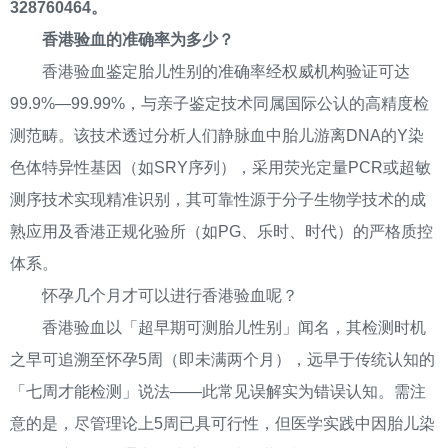
328760464。
香港验血的准确率为多少？
香港验血鉴定胎儿性别的准确率经权威机构验证可达
99.9%—99.99%，与亲子鉴定技术同属国际公认的高精度检
测范畴。该技术透过分析人们静脉血中胎儿游离DNA的Y染
色体特异性基因（如SRY序列），采用荧光定量PCR或超敏
测序技术实现精准识别，其可靠性源于分子生物学技术的成
熟应用及香港正规化验所（如PG、乐时、时代）的严格质控
体系。
怀孕几个月才可以进行香港验血呢？
香港验血以「超早期可测胎儿性别」闻名，其检测时机
之早可追溯至怀孕5周（即未满两个月），远早于传统认知的
「七周才能检测」说法——此常见误解实为错误认知。需注
意的是，尽管理论上5周已具可行性，但医学实践中因胎儿染