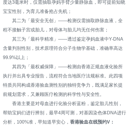
度达3毫米时，仅需抽取孕妈手臂少量静脉血，即可提前知晓
宝宝性别，为育儿准备抢占先机；
其二为「最安全无创」——检测仅需抽取静脉血液，全
程不接触子宫或胎儿，对母体与胎儿均无任何伤害；
其三为「最科学精准」——透过鉴定孕妈血液中Y-DNA
含量判别性别，技术原理符合分子生物学基础，准确率高达
99.9%以上；
其四为「最权威保障」——检测由香港正规血液化验所
执行并出具专业报告，流程符合当地医疗法规标准。此四项
特质共同构成香港验血测性别的独特竞争力，既满足家长提
前规划需求，又兼顾医疗检测的科学性与安全性。
香港主要是对母血进行化验分析蓝粉，鉴定胎儿性别，
帮助宝妈们进行辨别，最早4周可测，对基因染色体DNA进行
分析，100%准，早知道早安心，
香港验血在线预约V：