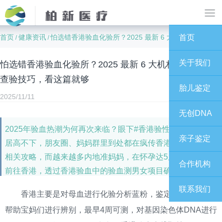
首页
健康资讯
怕选错香港验血化验所？2025 最新 6 大机构解析 + 资质查验技巧，看这篇就够
首页
/
/
关于我们
怕选错香港验血化验所？2025 最新 6 大机构解析 + 资质
查验技巧，看这篇就够
胎儿鉴定
2025/11/11
无创DNA
2025年验血热潮为何再次来临？眼下#香港验性别话题热度
亲子鉴定
居高不下，朋友圈、妈妈群里到处都在疯传香港邮寄验血的
相关攻略，而越来越多内地准妈妈，在怀孕达5周时也倾向于
合作机构
前往香港，透过香港验血中的验血测男女项目确认宝宝性别
联系我们
香港主要是对母血进行化验分析蓝粉，鉴定胎儿性别，
帮助宝妈们进行辨别，最早4周可测，对基因染色体DNA进行