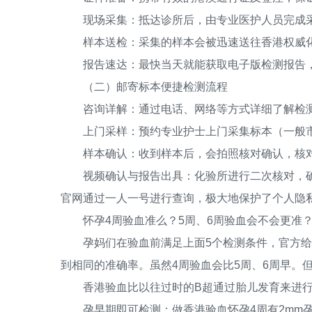
现场采集：抵达诊所后，由专业医护人员完成采
样本送检：采集的样本会被迅速送往香港权威化
报告速达：最快当天就能获取电子版检测报告，
（二）邮寄标本便捷检测流程
咨询详解：通过电话、网络等方式详细了解检测
上门采样：预约专业护士上门采集标本（一般市
样本确认：收到样本后，会拍照核对确认，核对
视频确认与报告出具：化验所进行二次核对，确
官网通过一人一号进行查询，极大地保护了个人隐
怀孕4周验血准么？5周、6周验血会不会更准
孕妈们在验血前满足上面5个检测条件，官方给出的
到相同的准确率。虽然4周验血会比5周、6周早。
香港验血比以往过时的B超通过胎儿发育来进行
孕早期即可检测：做香港验血怀孕4周有2mm