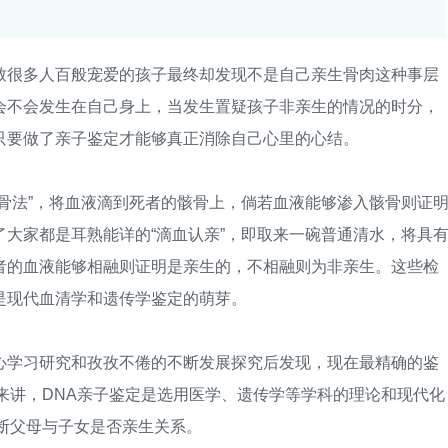
很多人百般宠爱的孩子最终却发现不是自己亲生骨肉这种事层
会不会发生在自己身上，当发生置疑孩子非亲生的情况的时分，
只要做了亲子鉴定才能够真正消除自己心里的心结。
法”，将血液滴到死者的骸骨上，倘若血液能够渗入骸骨则证
大家都是耳熟能详的“滴血认亲”，即取来一碗普通清水，将具
者的血液能够相融则证明是亲生的，不相融则为非亲生。这些检
是现代血清学和遗传学鉴定的萌芽。
学习研究和孜孜不倦的不断发展探究后发现，现在最精确的鉴
来讲，DNA亲子鉴定是选用医学、遗传学等学科的理论和现代化
断父母与子女是否亲生关系。