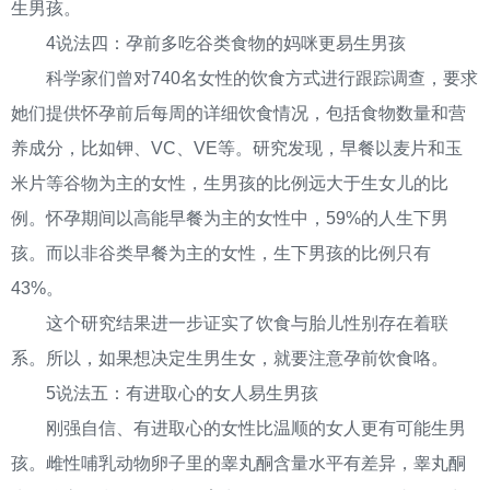
生男孩。
4说法四：孕前多吃谷类食物的妈咪更易生男孩
科学家们曾对740名女性的饮食方式进行跟踪调查，要求
她们提供怀孕前后每周的详细饮食情况，包括食物数量和营
养成分，比如钾、VC、VE等。研究发现，早餐以麦片和玉
米片等谷物为主的女性，生男孩的比例远大于生女儿的比
例。怀孕期间以高能早餐为主的女性中，59%的人生下男
孩。而以非谷类早餐为主的女性，生下男孩的比例只有
43%。
这个研究结果进一步证实了饮食与胎儿性别存在着联
系。所以，如果想决定生男生女，就要注意孕前饮食咯。
5说法五：有进取心的女人易生男孩
刚强自信、有进取心的女性比温顺的女人更有可能生男
孩。雌性哺乳动物卵子里的睾丸酮含量水平有差异，睾丸酮