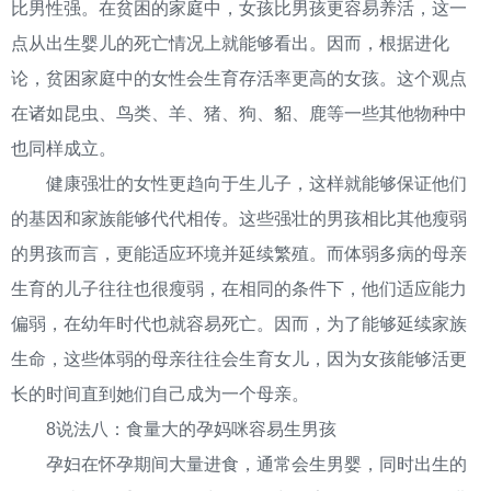
比男性强。在贫困的家庭中，女孩比男孩更容易养活，这一
点从出生婴儿的死亡情况上就能够看出。因而，根据进化
论，贫困家庭中的女性会生育存活率更高的女孩。这个观点
在诸如昆虫、鸟类、羊、猪、狗、貂、鹿等一些其他物种中
也同样成立。
健康强壮的女性更趋向于生儿子，这样就能够保证他们
的基因和家族能够代代相传。这些强壮的男孩相比其他瘦弱
的男孩而言，更能适应环境并延续繁殖。而体弱多病的母亲
生育的儿子往往也很瘦弱，在相同的条件下，他们适应能力
偏弱，在幼年时代也就容易死亡。因而，为了能够延续家族
生命，这些体弱的母亲往往会生育女儿，因为女孩能够活更
长的时间直到她们自己成为一个母亲。
8说法八：食量大的孕妈咪容易生男孩
孕妇在怀孕期间大量进食，通常会生男婴，同时出生的