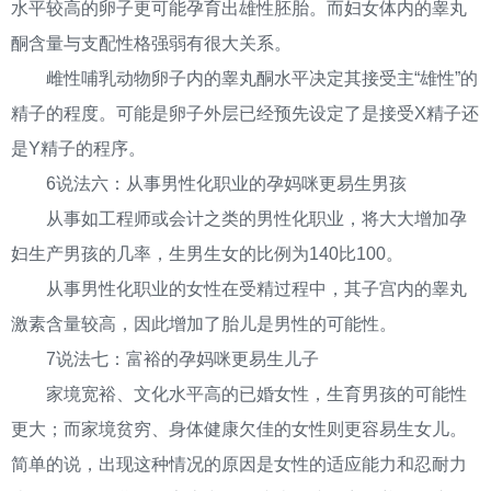
水平较高的卵子更可能孕育出雄性胚胎。而妇女体内的睾丸
酮含量与支配性格强弱有很大关系。
雌性哺乳动物卵子内的睾丸酮水平决定其接受主“雄性”的
精子的程度。可能是卵子外层已经预先设定了是接受X精子还
是Y精子的程序。
6说法六：从事男性化职业的孕妈咪更易生男孩
从事如工程师或会计之类的男性化职业，将大大增加孕
妇生产男孩的几率，生男生女的比例为140比100。
从事男性化职业的女性在受精过程中，其子宫内的睾丸
激素含量较高，因此增加了胎儿是男性的可能性。
7说法七：富裕的孕妈咪更易生儿子
家境宽裕、文化水平高的已婚女性，生育男孩的可能性
更大；而家境贫穷、身体健康欠佳的女性则更容易生女儿。
简单的说，出现这种情况的原因是女性的适应能力和忍耐力