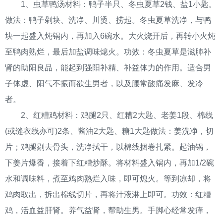
1、虫草鸭汤材料：鸭子半只、冬虫夏草2钱、盐1小匙。
做法：鸭子剁块、洗净、川烫、捞起。冬虫夏草洗净，与鸭
块一起盛入炖锅内，再加入6碗水。大火烧开后，再转小火炖
至鸭肉熟烂，最后加盐调味熄火。功效：冬虫夏草是滋肺补
肾的助阳良品，能起到强阳补精、补益体力的作用。适合男
子体虚、阳气不振而欲生男者，以及腰常酸痛发麻、发冷
者。
2、红糟鸡材料：鸡腿2只、红糟2大匙、老姜1段、棉线
(或缝衣线亦可)2条、酱油2大匙、糖1大匙做法：姜洗净，切
片；鸡腿剔去骨头，洗净拭干，以棉线捆卷扎紧。起油锅，
下姜片爆香，接着下红糟炒酥。将材料盛入锅内，再加1/2碗
水和调味料，煮至鸡肉熟烂入味，即可熄火。等到凉却，将
鸡肉取出，拆出棉线切片，再将汁液淋上即可。功效：红糟
鸡，活血益肝肾。养气益肾，帮助生男。手脚心经常发痒，