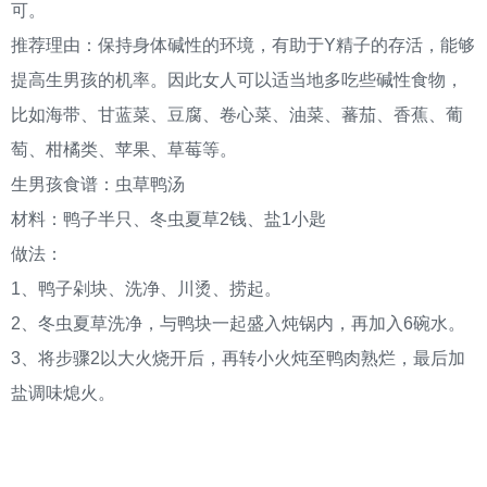
可。
推荐理由：保持身体碱性的环境，有助于
Y精子的存活，能够
提高生男孩的机率。因此女人可以适当地多吃些碱性食物，
比如海带、甘蓝菜、豆腐、卷心菜、油菜、蕃茄、香蕉、葡
萄、柑橘类、苹果、草莓等。
生男孩食谱：虫草鸭汤
材料：鸭子半只、冬虫夏草
2钱、盐1小匙
做法：
1、鸭子剁块、洗净、川烫、捞起。
2、冬虫夏草洗净，与鸭块一起盛入炖锅内，再加入6碗水。
3、将步骤2以大火烧开后，再转小火炖至鸭肉熟烂，最后加
盐调味熄火。