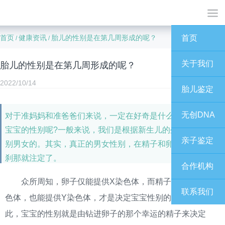
首页
健康资讯
胎儿的性别是在第几周形成的呢？
首页
/
/
关于我们
胎儿的性别是在第几周形成的呢？
2022/10/14
胎儿鉴定
无创DNA
对于准妈妈和准爸爸们来说，一定在好奇是什么因素决定了
宝宝的性别呢?一般来说，我们是根据新生儿的外生殖器来辨
亲子鉴定
别男女的。其实，真正的男女性别，在精子和卵子结合的一
刹那就注定了。
合作机构
众所周知，卵子仅能提供X染色体，而精子既能提供X染
联系我们
色体，也能提供Y染色体，才是决定宝宝性别的关键因素。因
此，宝宝的性别就是由钻进卵子的那个幸运的精子来决定