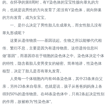
的。在怀孕的第8周时，有Y染色体的宝宝性腺向睾丸的方
向，也就是说男性的方向发育了;若没有Y染色体，就向卵巢
的方向发育，成为女宝宝。
一、是什么决定了男性胎儿生成睾丸，而女性胎儿没有
睾丸形成呢？
这要从遗传物质——基因说起。生物之所以能够代代相
传、繁衍不息，主要是因为有遗传物质。这些遗传信息叫
做“基因”，而基因存在于细胞的染色体之中。染色体决定个体
的特性，隐含着胎儿变男变女的秘密。简单地讲，性染色体
核型，决定了胎儿是否有睾丸发育。
人类每一个体细胞内均有46条染色体，其中23条来自父
亲，另外23条来自母亲。也就是说，孩子从爸爸妈妈身上各
得到50%的遗传物质。在46条染色体中，只有2条起决定性别
的作用，故被称为“性染色体”。